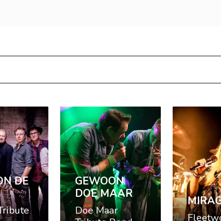
N DE
GEWOON
DOE MAAR
MIRA
Tribute
Doe Maar
Fleetw