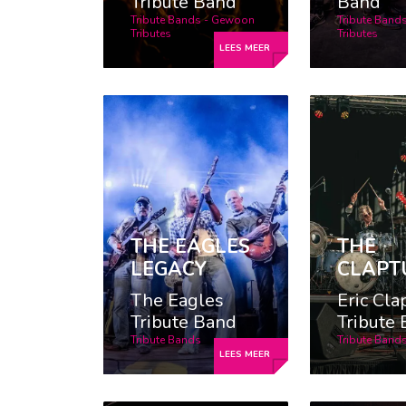
Tribute Band
Band
Tribute Bands - Gewoon
Tribute Band
Tributes
Tributes
THE EAGLES
THE
LEGACY
CLAPT
The Eagles
Eric Cla
Tribute Band
Tribute
Tribute Bands
Tribute Band