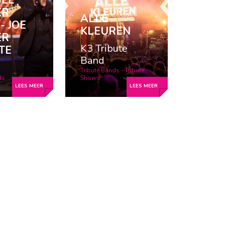
BEE
ER
ALLE
- JOE
KLEUREN
ER
K3 Tribute
TE
Band
Tribute Bands - Tribute
ds
Shows