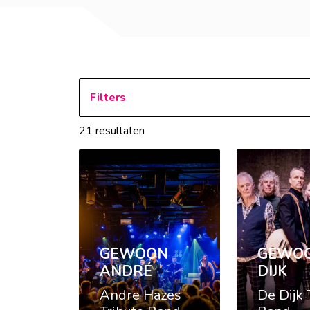
Filters
21 resultaten
GEWOON
GEWOO
ANDRÉ
DIJK
Andre Hazes
De Dijk 