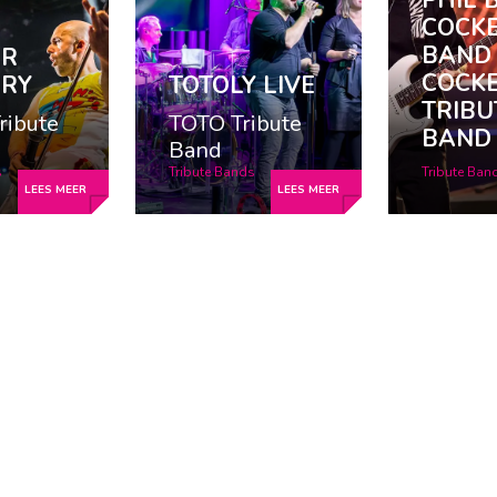
PHIL 
COCK
BAND 
ER
COCK
RY
TOTOLY LIVE
TRIBU
ribute
TOTO Tribute
BAND
Band
s
Tribute Bands
Tribute Ban