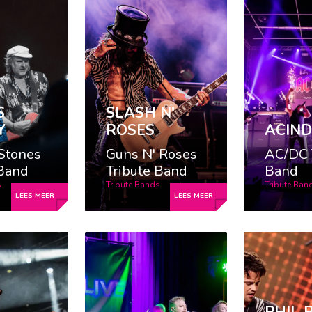
S
SLASH N'
Y
ROSES
ACIN
 Stones
Guns N' Roses
AC/DC 
 Band
Tribute Band
Band
s
Tribute Bands
Tribute Ban