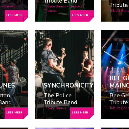
Tribute Band
Tribut
s - Gewoon
Tribute Bands - Gewoon
Tributes
Tribute Ban
BEE G
UNES
SYNCHRONICITY
MAIN
pton
The Police
Bee Ge
 Band
Tribute Band
Tribut
s
Tribute Bands
Tribute Ban