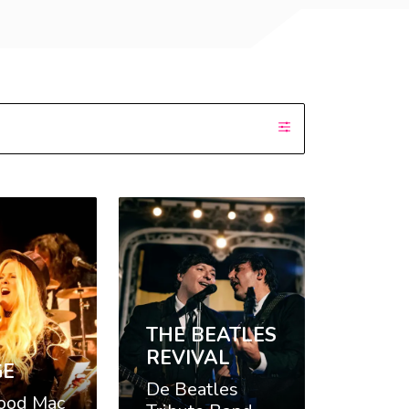
THE BEATLES
REVIVAL
GE
De Beatles
ood Mac