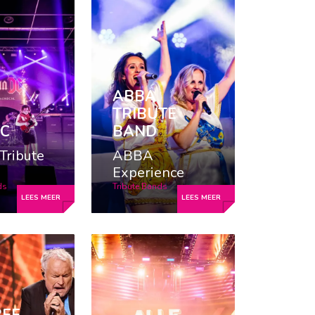
ABBA
TRIBUTE
DC
BAND
Tribute
ABBA
Experience
ds
Tribute Bands