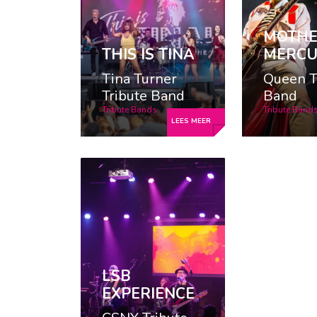
MOTH
THIS IS TINA
MERCU
Tina Turner
Queen T
Tribute Band
Band
Tribute Bands
Tribute Band
LSB
EXPERIENCE