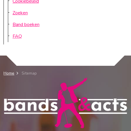
Cookiebeleid
Zoeken
Band boeken
FAQ
Home
Sitemap