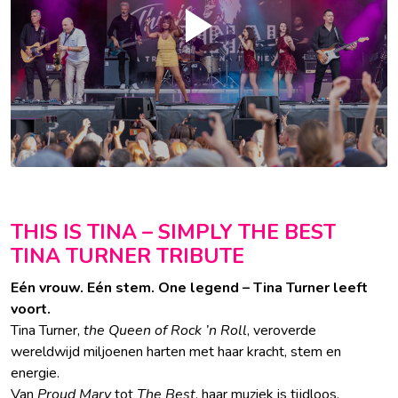
THIS IS TINA – SIMPLY THE BEST
TINA TURNER TRIBUTE
Eén vrouw. Eén stem. One legend – Tina Turner leeft
voort.
Tina Turner,
the Queen of Rock ’n Roll
, veroverde
wereldwijd miljoenen harten met haar kracht, stem en
energie.
Van
Proud Mary
tot
The Best
, haar muziek is tijdloos.