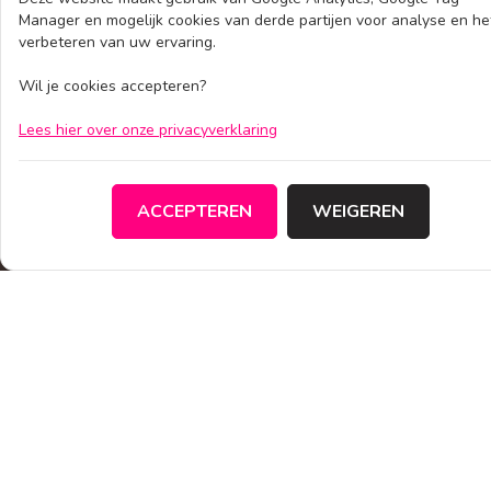
Manager en mogelijk cookies van derde partijen voor analyse en he
verbeteren van uw ervaring.
Wil je cookies accepteren?
CONTACT
Lees hier over onze privacyverklaring
info@bandsandacts.nl
www.bandsandacts.nl
ACCEPTEREN
WEIGEREN
+31 (0)575 23 44 00
Pollaan 4, 7202BX Zutphen
FAQ
Band boeken
FAQ
BANDS
Tribute bands