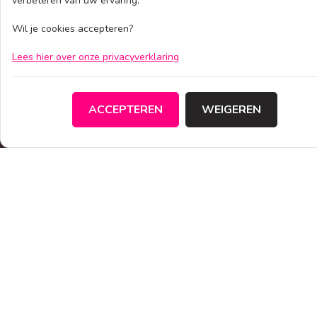
verbeteren van uw ervaring.
Wil je cookies accepteren?
CONTACT
Lees hier over onze privacyverklaring
info@bandsandacts.nl
www.bandsandacts.nl
ACCEPTEREN
WEIGEREN
+31 (0)575 23 44 00
Pollaan 4, 7202BX Zutphen
FAQ
Band boeken
FAQ
BANDS
Tribute bands
Cover bands