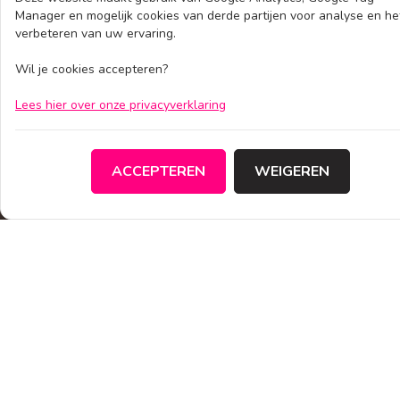
Manager en mogelijk cookies van derde partijen voor analyse en he
verbeteren van uw ervaring.
Wil je cookies accepteren?
CONTACT
Lees hier over onze privacyverklaring
info@bandsandacts.nl
www.bandsandacts.nl
ACCEPTEREN
WEIGEREN
+31 (0)575 23 44 00
Pollaan 4, 7202BX Zutphen
FAQ
Band boeken
FAQ
BANDS
Tribute bands